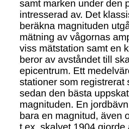
samt marken under den p
intresserad av. Det klassi
beräkna magnituden utgå
mätning av vågornas ampl
viss mätstation samt en 
beror av avståndet till sk
epicentrum. Ett medelvär
stationer som registrerat 
sedan den bästa uppskat
magnituden. En jordbävni
bara en magnitud, även o
t.ex. skalvet 1904 gjorde 