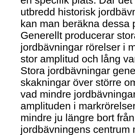
en specifik plats. Där det
utbredd historisk jordbävn
kan man beräkna dessa p
Generellt producerar stor
jordbävningar rörelser i
stor amplitud och lång va
Stora jordbävningar gene
skakningar över större 
vad mindre jordbävningar
amplituden i markrörelser
mindre ju längre bort från
jordbävningens centrum