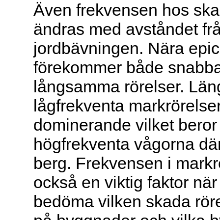
Även frekvensen hos sk
ändras med avståndet fr
jordbävningen. Nära epic
förekommer både snabb
långsamma rörelser. Läng
lågfrekventa markrörelse
dominerande vilket beror 
högfrekventa vågorna dä
berg. Frekvensen i markr
också en viktig faktor när
bedöma vilken skada rör