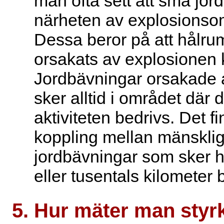
man ofta sett att små jord
närheten av explosionso
Dessa beror på att hålr
orsakats av explosionen 
Jordbävningar orsakade
sker alltid i området där
aktiviteten bedrivs. Det f
koppling mellan mänskligt
jordbävningar som sker h
eller tusentals kilometer b
Hur mäter man styr